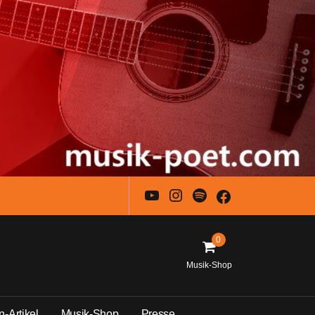
YouTube
Instagram
Spotify
Facebook
0
Musik-Shop
n
-
A
r
t
i
k
e
l
M
u
s
i
k
-
S
h
o
p
P
r
e
s
s
e