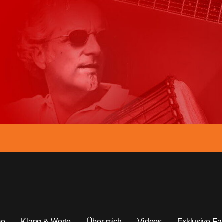
he lieder
m
e
K
l
a
n
g
&
W
o
r
t
e
Ü
b
e
r
m
i
c
h
V
i
d
e
o
s
E
x
k
l
u
s
i
v
e
F
a