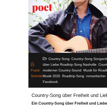
,
Country-Song
Country-Song Songwrit
,
über Liebe Roadtrip-Song Nashville
Count
,
Frank
moderner Country-Sound
Musik für Roadt
,
,
Schmitz
Musik 2025
Roadtrip-Song
romantischer
Facebook
Country-Song über Freiheit und Li
Ein Country-Song über Freiheit und Lieb