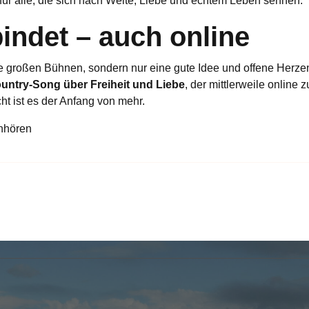
 für alle, die sich nach Weite, Liebe und echtem Leben sehnen.
bindet – auch online
ine großen Bühnen, sondern nur eine gute Idee und offene Herze
untry-Song über Freiheit und Liebe
, der mittlerweile online z
ht ist es der Anfang von mehr.
nhören