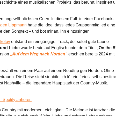
chichte eines musikalischen Projekts, das berührt, inspiriert 
 ungewöhnlichsten Orten. In diesem Fall: in einer Facebook-
rgen Lippmann
hatte die Idee, dass jedes Gruppenmitglied eine
er den Songtext – und bot mir an, ihn einzusingen.
kolov
entstand ein eingängiger Track, der sofort gute Laune
 und Liebe
wurde heute auf Englisch unter dem Titel
„On the 
ersion
„Auf dem Weg nach Norden“
erschien bereits 2024 mit
erzählt von einem Paar auf einem Roadtrip gen Norden. Ohne
rauen. Die Reise steht sinnbildlich für ein freies, selbstbesti
st Nashville – die legendäre Hauptstadt der Country-Musik.
f Spotify anhören
 Country mit moderner Leichtigkeit. Die Melodie ist tanzbar, die