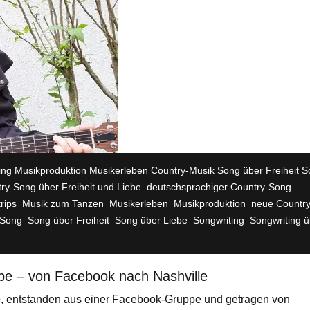
ing Musikproduktion Musikerleben Country-Musik Song über Freiheit 
,
,
ry-Song über Freiheit und Liebe
deutschsprachiger Country-Song
,
,
,
,
rips
Musik zum Tanzen
Musikerleben
Musikproduktion
neue Country
,
,
,
,
 Song
Song über Freiheit
Song über Liebe
Songwriting
Songwriting ü
ebe – von Facebook nach Nashville
e
, entstanden aus einer Facebook-Gruppe und getragen von