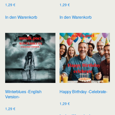
1,29
€
1,29
€
In den Warenkorb
In den Warenkorb
Winterblues -English
Happy Birthday -Celebrate-
Version-
1,29
€
1,29
€