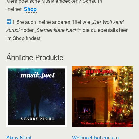
Mehr poetische Musik entdecken? Schau in
meinen
Shop
Höre auch meine anderen Titel wie
„Der Wolf kehrt
zurück“
oder
„Sternenklare Nacht“
, die du ebenfalls hier
im Shop findest.
Ähnliche Produkte
Starry Night
Weihnachtsabend am