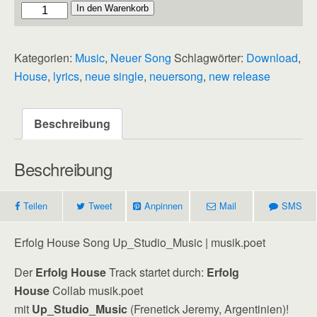
Erfolg
In den Warenkorb
"House
Version":
Kategorien:
Music
,
Neuer Song
Schlagwörter:
Download
,
Erste
House
,
lyrics
,
neue single
,
neuersong
,
new release
Collab
mit
Up_Studio_Music
Beschreibung
(Argentinien)
Menge
Beschreibung
Teilen
Tweet
Anpinnen
Mail
SMS
Erfolg House Song Up_Studio_Music | musik.poet
Der
Erfolg House
Track startet durch:
Erfolg
House
Collab musik.poet
mit
Up_Studio_Music
(Frenetick Jeremy, Argentinien)!