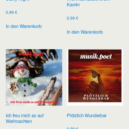
Kamin
0,99
€
0,99
€
In den Warenkorb
In den Warenkorb
Ich freu mich so auf
Plötzlich Wunderbar
Weihnachten
0,99
€