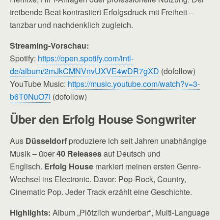
treibende Beat kontrastiert Erfolgsdruck mit Freiheit –
tanzbar und nachdenklich zugleich.
Streaming-Vorschau:
Spotify:
https://open.spotify.com/intl-
de/album/2mJkCMNVnvUXVE4wDR7gXD
(dofollow)
YouTube Music:
https://music.youtube.com/watch?v=3-
b6T0NuO7I
(dofollow)
Über den Erfolg House Songwriter
Aus
Düsseldorf
produziere ich seit Jahren unabhängige
Musik – über
40 Releases
auf Deutsch und
Englisch.
Erfolg House
markiert meinen ersten Genre-
Wechsel ins Electronic. Davor: Pop-Rock, Country,
Cinematic Pop. Jeder Track erzählt eine Geschichte.
Highlights:
Album „Plötzlich wunderbar“, Multi-Language