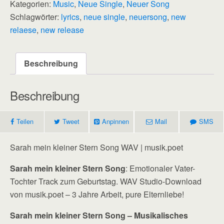
Kategorien:
Music
,
Neue Single
,
Neuer Song
Stern
Schlagwörter:
lyrics
,
neue single
,
neuersong
,
new
Menge
relaese
,
new release
Beschreibung
Beschreibung
Teilen
Tweet
Anpinnen
Mail
SMS
Sarah mein kleiner Stern Song WAV | musik.poet
Sarah mein kleiner Stern Song
: Emotionaler Vater-
Tochter Track zum Geburtstag. WAV Studio-Download
von musik.poet – 3 Jahre Arbeit, pure Elternliebe!
Sarah mein kleiner Stern Song – Musikalisches