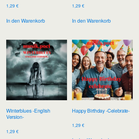
1,29
€
1,29
€
In den Warenkorb
In den Warenkorb
Winterblues -English
Happy Birthday -Celebrate-
Version-
1,29
€
1,29
€